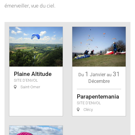
émerveiller, vue du ciel.
Plaine Altitude
1
31
Janvier
Du
au
SITE D'ENVOL
Décembre
Saint-Omer
Parapentemania
SITE D'ENVOL
Clécy