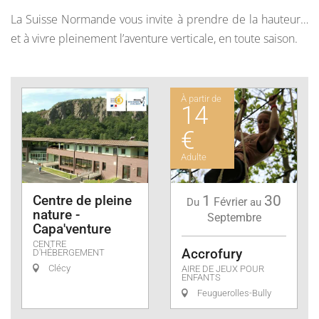
La Suisse Normande vous invite à prendre de la hauteur…
et à vivre pleinement l’aventure verticale, en toute saison.
À partir de
14
€
Adulte
Centre de pleine
1
30
Février
Du
au
nature -
Septembre
Capa'venture
CENTRE
Accrofury
D'HÉBERGEMENT
Clécy
AIRE DE JEUX POUR
ENFANTS
Feuguerolles-Bully