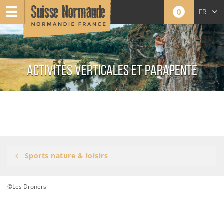
0
FR
EN
NL
ACTIVITÉS VERTICALES ET PARAPENTE
Sports nature & loisirs
©Les Droners