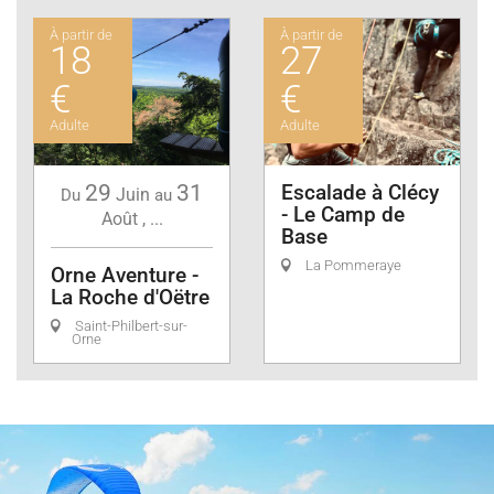
À partir de
À partir de
18
27
€
€
Adulte
Adulte
29
31
Escalade à Clécy
Juin
Du
au
- Le Camp de
Août
,
...
Base
La Pommeraye
Orne Aventure -
La Roche d'Oëtre
Saint-Philbert-sur-
Orne