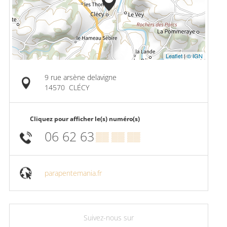
Leaflet
|
© IGN
9 rue arsène delavigne
14570
CLÉCY
Cliquez pour afficher le(s) numéro(s)
06 62 63
▒▒ ▒▒ ▒▒
parapentemania.fr
Suivez-nous sur