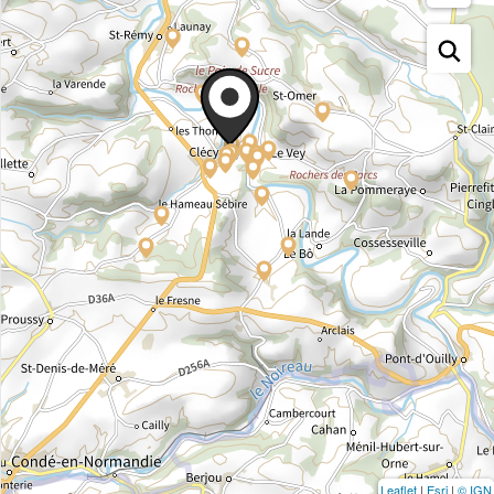
Leaflet
|
Esri
|
© IGN