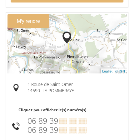
M'y rendre
Leaflet
|
© IGN
1 Route de Saint-Omer
14690
LA POMMERAYE
Cliquez pour afficher le(s) numéro(s)
06 89 39
▒▒ ▒▒ ▒▒
06 89 39
▒▒ ▒▒ ▒▒