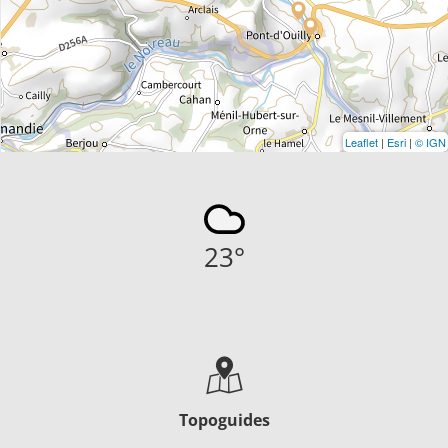
Leaflet
|
Esri
|
© IGN
23
°
Topoguides