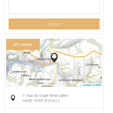
Envoyer
M'y rendre
Leaflet
|
© IGN
11 Rue du Stade René Vallée
14690
PONT-D'OUILLY