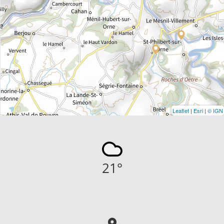
Leaflet
|
Esri
|
© IGN
21
°