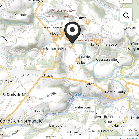
Leaflet
|
Esri
|
© IGN