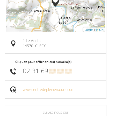
Leaflet
|
© IGN
1 Le Viaduc
14570
CLÉCY
Cliquez pour afficher le(s) numéro(s)
02 31 69
▒▒ ▒▒ ▒▒
www.centredepleinenature.com
Suivez-nous sur