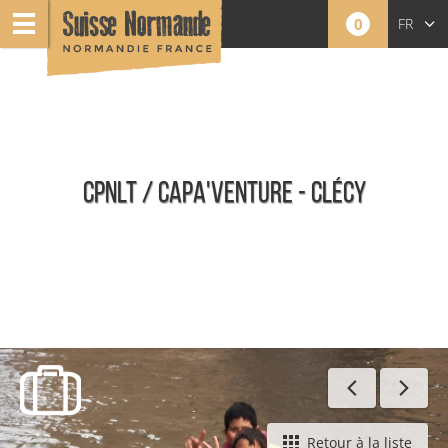
0
FR
EN
NL
CPNLT / CAPA'VENTURE - CLÉCY
Toute l'offre Sports Nature
Retour à la liste