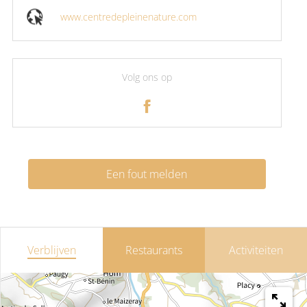
www.centredepleinenature.com
Volg ons op
Een fout melden
Verblijven
Restaurants
Activiteiten