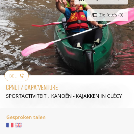
Zie foto's (9)
BEL
CPNLT / CAPA'VENTURE
SPORTACTIVITEIT , KANOËN - KAJAKKEN
IN CLÉCY
Gesproken talen