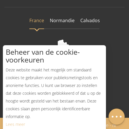
France
Normandie
Calvados
Beheer van de cookie-
voorkeuren
Deze website maakt het mogelijk om standaard
cookies te gebruiken voor publieksmetingstools en
anonieme functies. U kunt uw browser zo instellen
Hoe komt dat?
dat deze cookies worden geblokkeerd of dat u op de
hoogte wordt gesteld van het bestaan ervan. Deze
Diensten
cookies slaan geen persoonlijk identificeerbare
Kaart
informatie op.
Lees meer
Mentions légales - Nederlands
Plan du site - nl