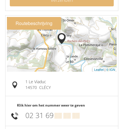
Verzenden
Routebeschrijving
Leaflet
|
© IGN
1 Le Viaduc
14570
CLÉCY
Klik hier om het nummer weer te geven
02 31 69
▒▒ ▒▒ ▒▒