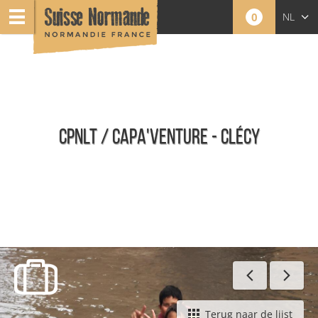
0
NL
FR
EN
CPNLT / CAPA'VENTURE - CLÉCY
Alle Natuursporten van Suisse Normande-Cingal
Terug naar de lijst