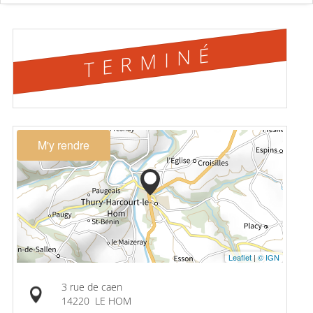
TERMINÉ
M'y rendre
Leaflet
|
© IGN
3 rue de caen
14220
LE HOM