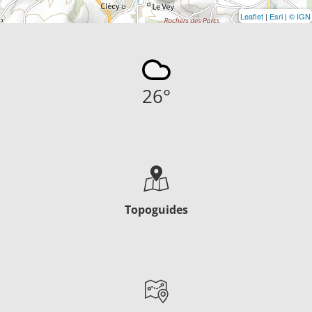
Leaflet
|
Esri
|
© IGN
26
°
Topoguides