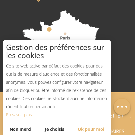
Gestion des préférences sur
les cookies
Comment venir ?
Ce site web active par défaut des cookies pour des
outils de mesure d'audience et des fonctionnalités
anonymes. Vous pouvez configurer votre navigateur
afin de bloquer ou être informé de l'existence de ces
Description
cookies. Ces cookies ne stockent aucune information
Mentions légales
Plan du site
Carte
d’identification personnelle.
En savoir plus
BLOG SPORTS NATURE
NEWSLETTER
Non merci
Je choisis
Ok pour moi
ESPACE PRO
PRESSE
PARTENAIRES