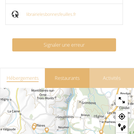
librairielesbonnesfeuilles.fr
Signaler une erreur
Hébergements
Restaurants
Activités