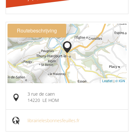
Routebeschrijving
Leaflet
|
© IGN
3 rue de caen
14220
LE HOM
librairielesbonnesfeuilles.fr