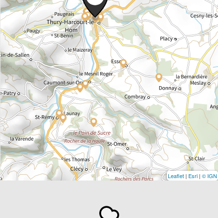
Leaflet
|
Esri
|
© IGN