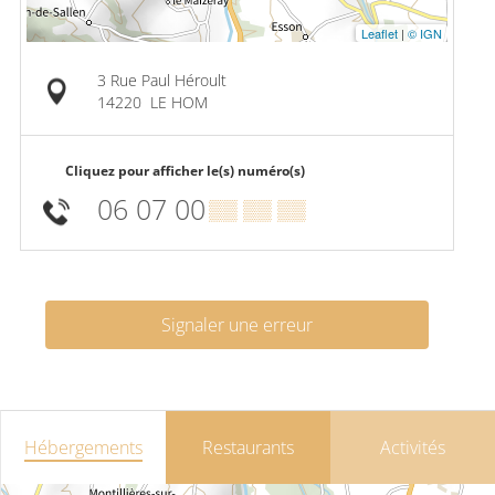
Leaflet
|
© IGN
3 Rue Paul Héroult
14220
LE HOM
Cliquez pour afficher le(s) numéro(s)
06 07 00
▒▒ ▒▒ ▒▒
Signaler une erreur
Hébergements
Restaurants
Activités