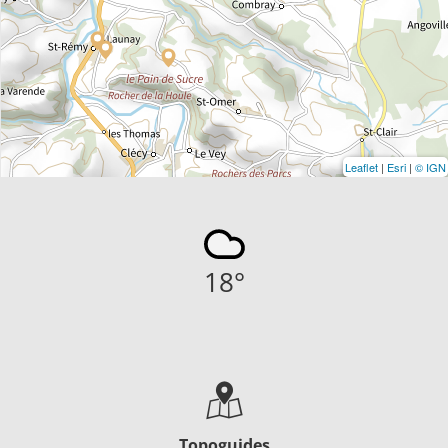
Leaflet
|
Esri
|
© IGN
18
°
Topoguides