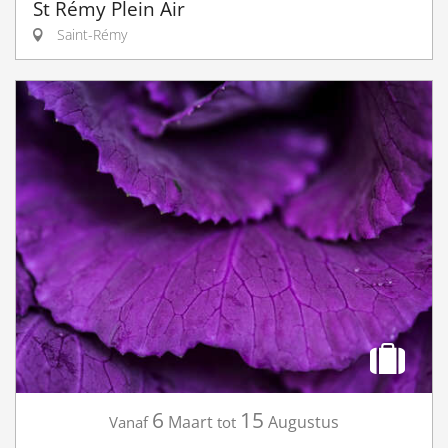
St Rémy Plein Air
Saint-Rémy
6
15
Maart
Augustus
Vanaf
tot