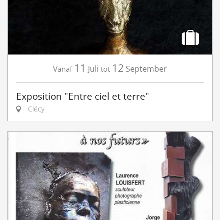
11
12
Juli
September
Vanaf
tot
Exposition "Entre ciel et terre"
Clécy