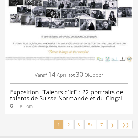
14
30
April
Oktober
Vanaf
tot
Exposition "Talents d'ici" : 22 portraits de
talents de Suisse Normande et du Cingal
Le Hom
1
2
3
5+
7
❯
❯❯