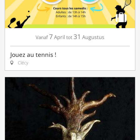
7
31
April
Augustus
Vanaf
tot
Jouez au tennis !
Clécy