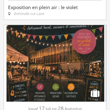
Exposition en plein air : le violet
Bretteville-sur-Laize
17
28
Juli
Augustus
Vanaf
tot