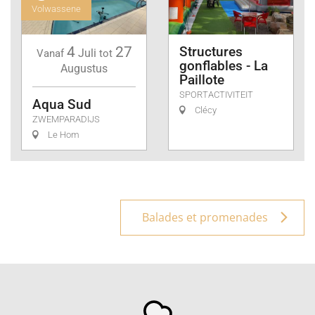
Volwassene
4
27
Structures
Juli
Vanaf
tot
gonflables - La
Augustus
Paillote
SPORTACTIVITEIT
Aqua Sud
Clécy
ZWEMPARADIJS
Le Hom
Balades et promenades