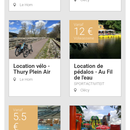
Le Hom
Vanaf
12 €
Volwassene
Location vélo -
Location de
Thury Plein Air
pédalos - Au Fil
de l'eau
Le Hom
SPORTACTIVITEIT
Clécy
Vanaf
5.5
€