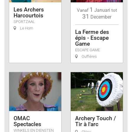
Les Archers
1
Januari
Vanaf
tot
Harcourtois
31
December
SPORTZAAL
Le Hom
La Ferme des
épis - Escape
Game
ESCAPE GAME
Ouffières
OMAC
Archery Touch /
Spectacles
Tir à l'arc
WINKELS EN DIENSTEN
Clécy