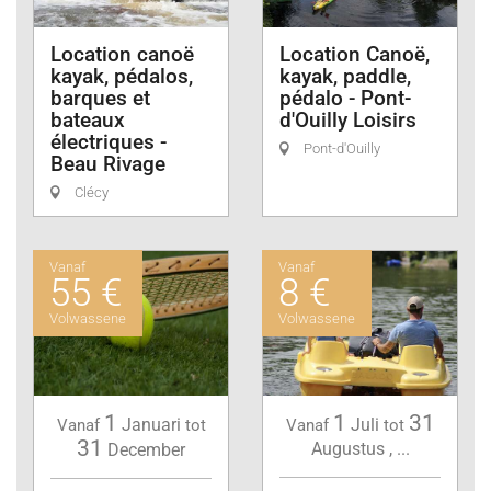
Location canoë
Location Canoë,
kayak, pédalos,
kayak, paddle,
barques et
pédalo - Pont-
bateaux
d'Ouilly Loisirs
électriques -
Pont-d'Ouilly
Beau Rivage
Clécy
Vanaf
Vanaf
55 €
8 €
Volwassene
Volwassene
1
1
31
Januari
Juli
Vanaf
tot
Vanaf
tot
31
Augustus
,
...
December