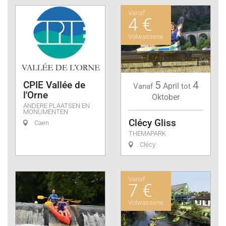
Vanaf
4 €
Volwassene
CPIE Vallée de
5
4
April
Vanaf
tot
l'Orne
Oktober
ANDERE PLAATSEN EN
MONUMENTEN
Clécy Gliss
Caen
THEMAPARK
Clécy
Vanaf
7 €
Volwassene