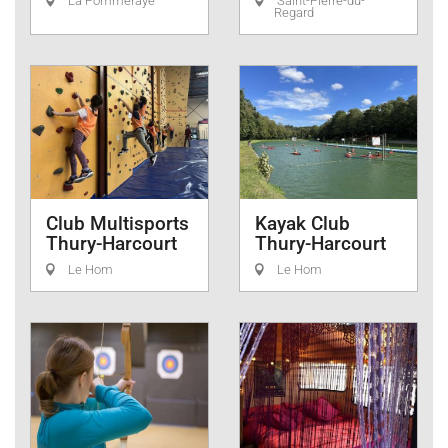
La Pommeraye
Saint-Pierre-du-
Regard
Club Multisports
Kayak Club
Thury-Harcourt
Thury-Harcourt
Le Hom
Le Hom