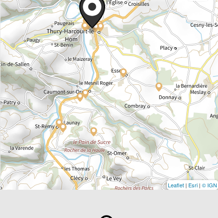
Leaflet
|
Esri
|
© IGN