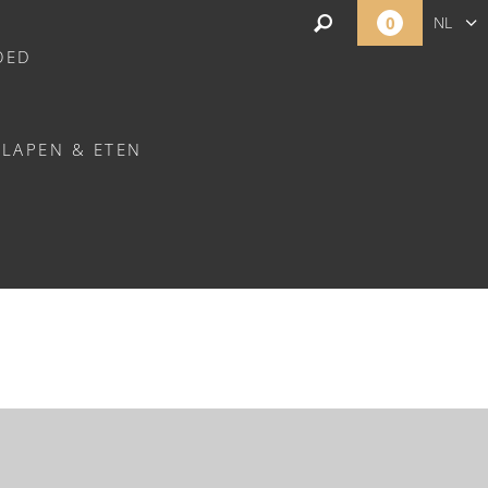
0
NL
OED
FR
EN
SLAPEN & ETEN
E - GRIMBOSQ