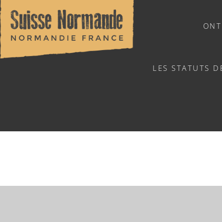
ONT
LES STATUTS D
NATUURSPORTEN
RANDONNÉE P
Home
/
Sports & activiteiten
/
Activiteiten
/
Agenda - Ned