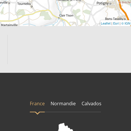
Leaflet
|
Esri
|
© IGN
France
Normandie
Calvados