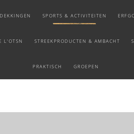
DEKKINGEN
SPORTS & ACTIVITEITEN
ERFG
E L'OTSN
STREEKPRODUCTEN & AMBACHT
ACTIVITEITEN
ÉDESTRE ACCOMPAGNÉ
PRAKTISCH
GROEPEN
Activiteiten
Balades et promenades
Welzijn
Chasse au trésor connectée &
Géocaching
erlands
/
Randonnée pédestre accompagnée - Grimbosq
Enquête grandeur nature : A la