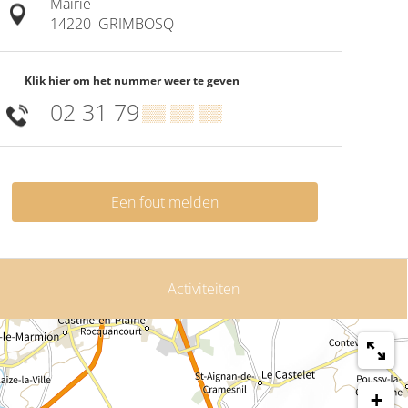
Mairie
14220
GRIMBOSQ
Klik hier om het nummer weer te geven
02 31 79
▒▒ ▒▒ ▒▒
Een fout melden
Activiteiten
+