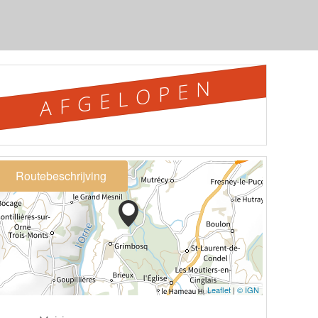
AFGELOPEN
Routebeschrijving
Leaflet
|
© IGN