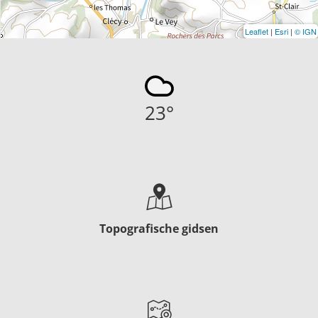
Leaflet
|
Esri
|
© IGN
23
°
Topografische gidsen