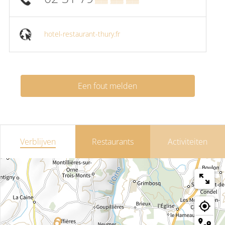
hotel-restaurant-thury.fr
Een fout melden
Verblijven
Restaurants
Activiteiten