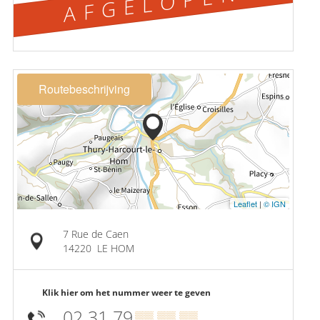
AFGELOPEN
Routebeschrijving
Leaflet
|
© IGN
7 Rue de Caen
14220
LE HOM
Klik hier om het nummer weer te geven
02 31 79
▒▒ ▒▒ ▒▒