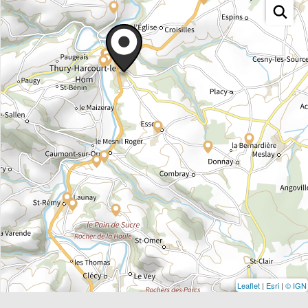
Leaflet
|
Esri
|
© IGN