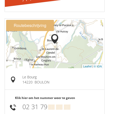
Routebeschrijving
Leaflet
|
© IGN
Le Bourg
14220
BOULON
Klik hier om het nummer weer te geven
02 31 79
▒▒ ▒▒ ▒▒