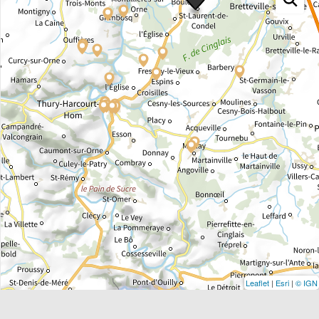
Leaflet
|
Esri
|
© IGN