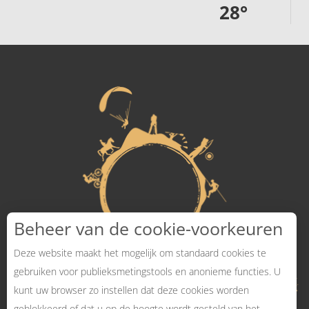
28
°
Beheer van de cookie-voorkeuren
Deze website maakt het mogelijk om standaard cookies te
gebruiken voor publieksmetingstools en anonieme functies. U
kunt uw browser zo instellen dat deze cookies worden
geblokkeerd of dat u op de hoogte wordt gesteld van het