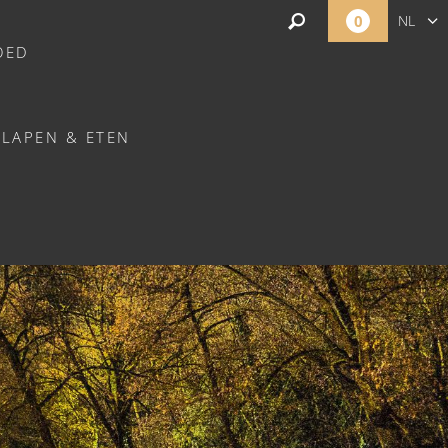
0
NL
OED
EN
SLAPEN & ETEN