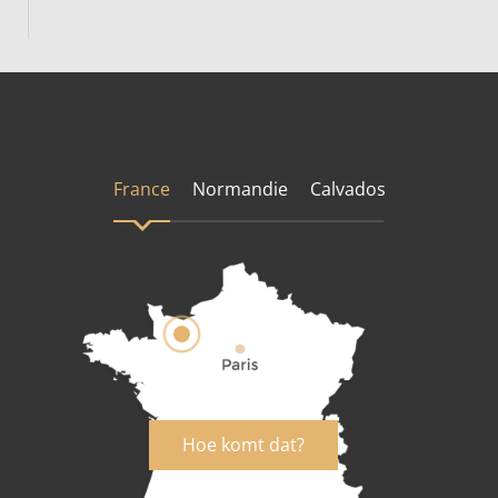
France
Normandie
Calvados
Hoe komt dat?