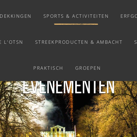
DEKKINGEN
SPORTS & ACTIVITEITEN
ERFG
E L'OTSN
STREEKPRODUCTEN & AMBACHT
ACTIVITEITEN
PRAKTISCH
GROEPEN
Activiteiten
EVENEMENTEN
Balades et promenades
Welzijn
Chasse au trésor connectée &
Géocaching
Enquête grandeur nature : A la