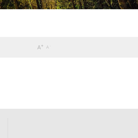
+
-
A
A