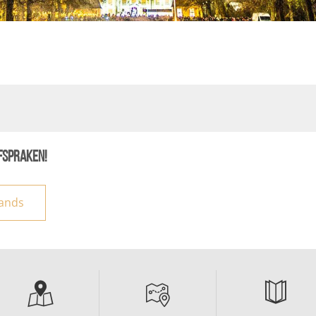
recherche des lumières disparues
Evenementen
Uitgaan in Suisse Normande -
Cingal
Lokale verenigingen
fspraken!
lands