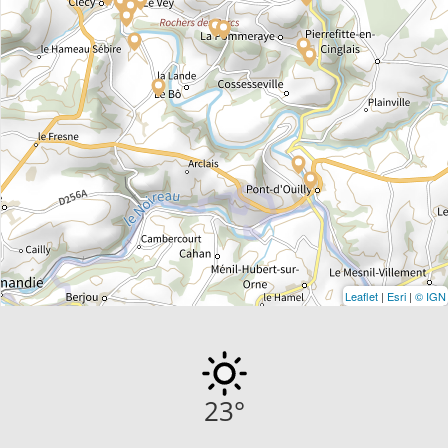
Leaflet
|
Esri
|
© IGN
23
°