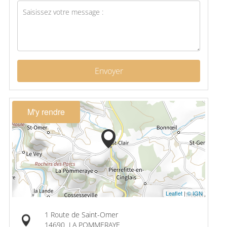
Envoyer
M'y rendre
Leaflet
|
© IGN
1 Route de Saint-Omer
14690
LA POMMERAYE