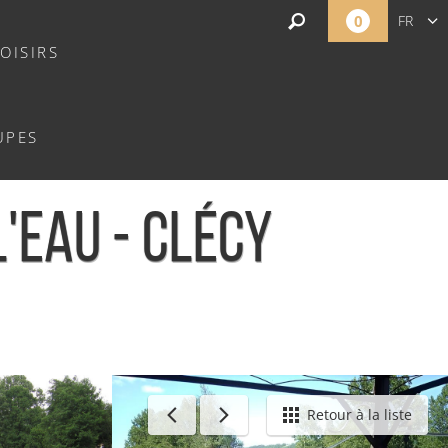
0
FR
OISIRS
EN
NL
UPES
L'EAU - CLÉCY
Retour à la liste