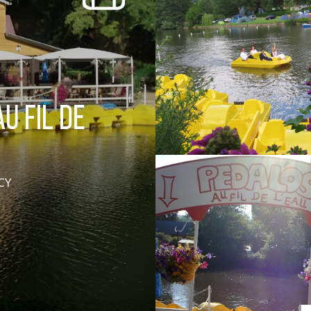
SORTIR
OÙ RECEVOIR ?
Boire un verre
Événements
u Fil de
CY