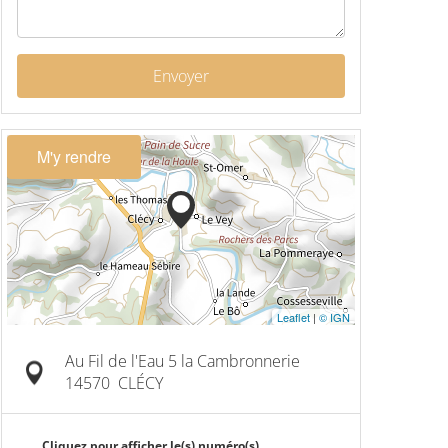
Envoyer
M'y rendre
Leaflet
|
© IGN
Au Fil de l'Eau 5 la Cambronnerie
14570
CLÉCY
Cliquez pour afficher le(s) numéro(s)