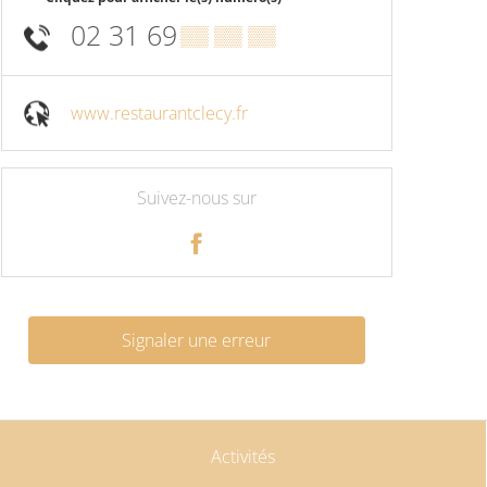
02 31 69
▒▒ ▒▒ ▒▒
www.restaurantclecy.fr
Suivez-nous sur
Signaler une erreur
Activités