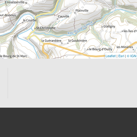
Leaflet
|
Esri
|
© IGN