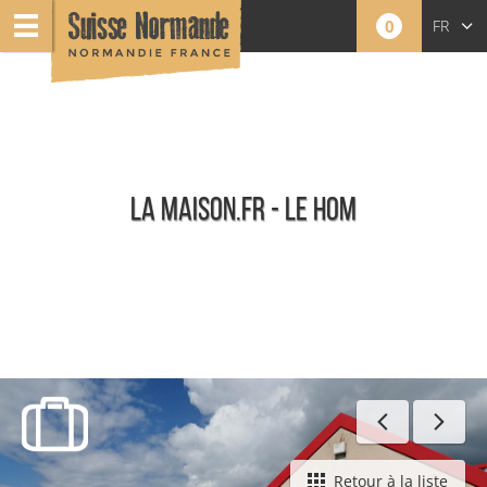
0
FR
EN
NL
LA MAISON.FR - LE HOM
Toute l'offre
Retour à la liste