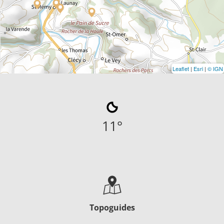
Leaflet
|
Esri
|
© IGN
11
°
Topoguides