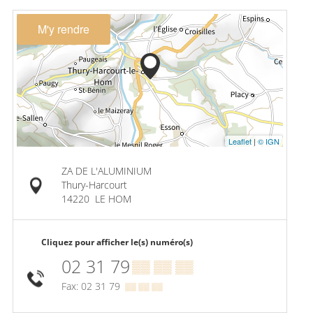
M'y rendre
Leaflet
|
© IGN
ZA DE L'ALUMINIUM
Thury-Harcourt
14220
LE HOM
Cliquez pour afficher le(s) numéro(s)
02 31 79
▒▒ ▒▒ ▒▒
Fax: 02 31 79
▒▒ ▒▒ ▒▒