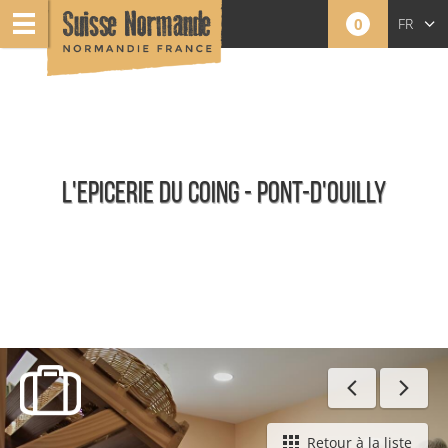
0
FR
EN
NL
L'EPICERIE DU COING - PONT-D'OUILLY
Toute l'offre
Retour à la liste