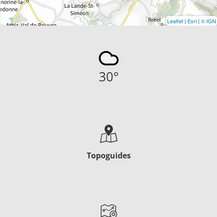
Leaflet
|
Esri
|
© IGN
30
°
Topoguides