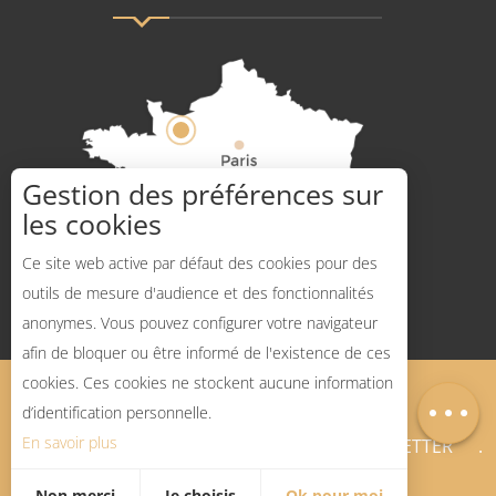
Gestion des préférences sur
les cookies
Comment venir ?
Ce site web active par défaut des cookies pour des
outils de mesure d'audience et des fonctionnalités
anonymes. Vous pouvez configurer votre navigateur
afin de bloquer ou être informé de l'existence de ces
Description
cookies. Ces cookies ne stockent aucune information
Mentions légales
Plan du site
Carte
d’identification personnelle.
En savoir plus
BLOG SPORTS NATURE
NEWSLETTER
Non merci
Je choisis
Ok pour moi