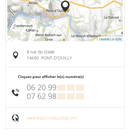
Leaflet
|
© IGN
8 rue du stade
14690
PONT-D'OUILLY
Cliquez pour afficher le(s) numéro(s)
06 20 99
▒▒ ▒▒ ▒▒
07 62 98
▒▒ ▒▒ ▒▒
www.lepicerieducoing.com