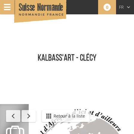
0
FR
EN
NL
KALBASS'ART - CLÉCY
Toute l'offre
Retour à la liste