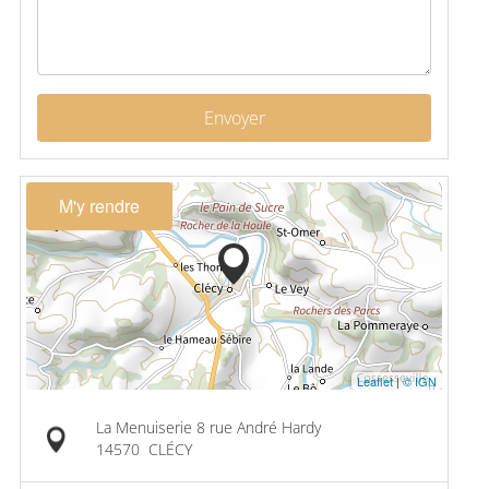
Envoyer
M'y rendre
Leaflet
|
© IGN
La Menuiserie 8 rue André Hardy
14570
CLÉCY