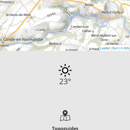
Leaflet
|
Esri
|
© IGN
23
°
Topoguides