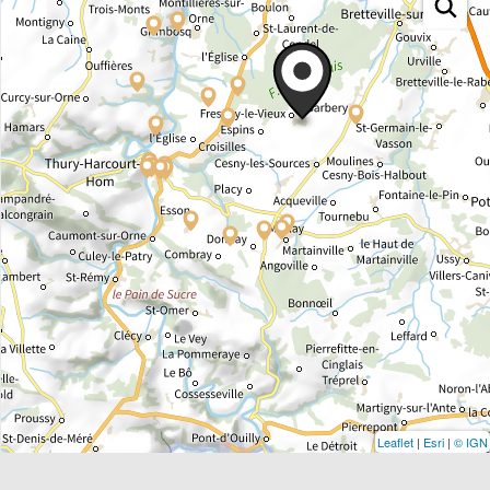
Leaflet
|
Esri
|
© IGN