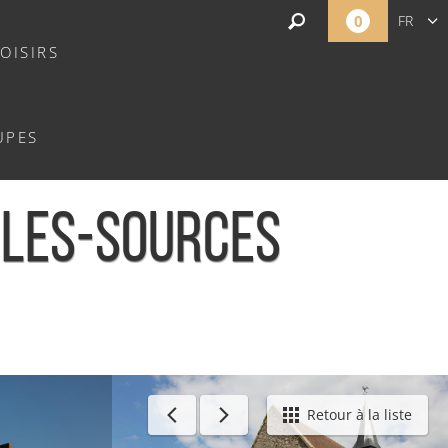
0
FR
OISIRS
EN
NL
UPES
Y-LES-SOURCES
Retour à la liste