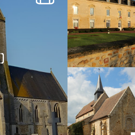
SORTIR
OÙ RECEVOIR ?
Boire un verre
Événements
)