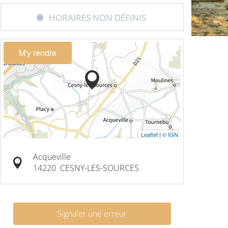
HORAIRES NON DÉFINIS
M'y rendre
Leaflet
|
© IGN
Acqueville
14220
CESNY-LES-SOURCES
Signaler une erreur