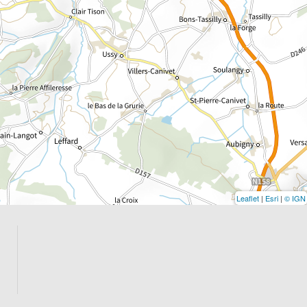
Leaflet
|
Esri
|
© IGN