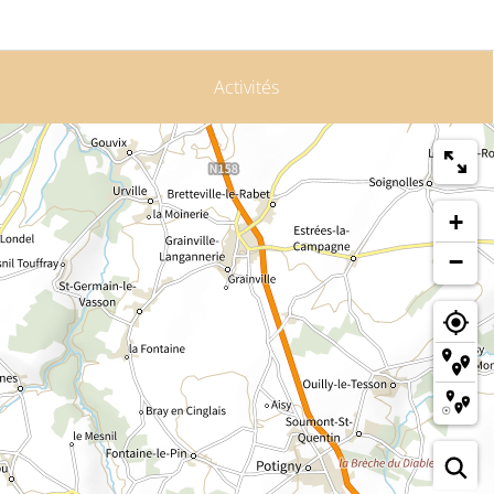
Activités
+
−