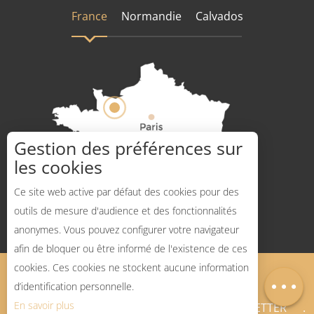
France
Normandie
Calvados
Gestion des préférences sur
les cookies
Comment venir ?
Ce site web active par défaut des cookies pour des
outils de mesure d'audience et des fonctionnalités
anonymes. Vous pouvez configurer votre navigateur
Description
afin de bloquer ou être informé de l'existence de ces
Ouvertures
cookies. Ces cookies ne stockent aucune information
Mentions légales
Plan du site
Carte
d’identification personnelle.
En savoir plus
BLOG SPORTS NATURE
NEWSLETTER