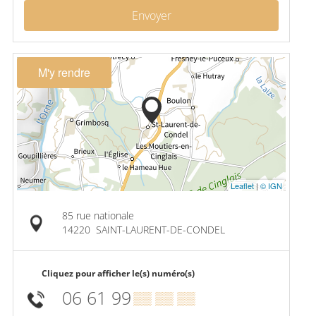
Envoyer
M'y rendre
Leaflet
|
© IGN
85 rue nationale
14220
SAINT-LAURENT-DE-CONDEL
Cliquez pour afficher le(s) numéro(s)
06 61 99
▒▒ ▒▒ ▒▒