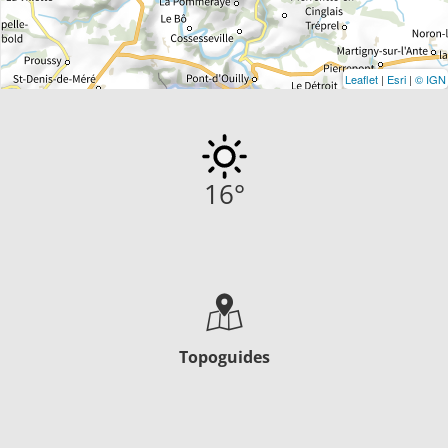
Leaflet
|
Esri
|
© IGN
16
°
Topoguides