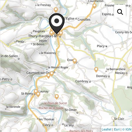
Leaflet
|
Esri
|
© IGN