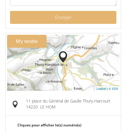
Envoyer
M'y rendre
Leaflet
|
© IGN
11 place du Général de Gaulle Thury-Harcourt
14220
LE HOM
Cliquez pour afficher le(s) numéro(s)