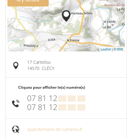
Leaflet
|
© IGN
17 Cantelou
14570
CLÉCY
Cliquez pour afficher le(s) numéro(s)
07 81 12
▒▒ ▒▒ ▒▒
07 81 12
▒▒ ▒▒ ▒▒
quad.domaine-de-cantelou.fr