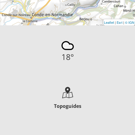
Leaflet
|
Esri
|
© IGN
18
°
Topoguides