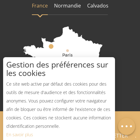
France
Normandie
Calvados
Gestion des préférences sur
les cookies
Comment venir ?
Ce site web active par défaut des cookies pour des
outils de mesure d'audience et des fonctionnalités
anonymes. Vous pouvez configurer votre navigateur
Description
afin de bloquer ou être informé de l'existence de ces
Prestations
cookies. Ces cookies ne stockent aucune information
Mentions légales
Plan du site
Carte
d’identification personnelle.
En savoir plus
BLOG SPORTS NATURE
NEWSLETTER