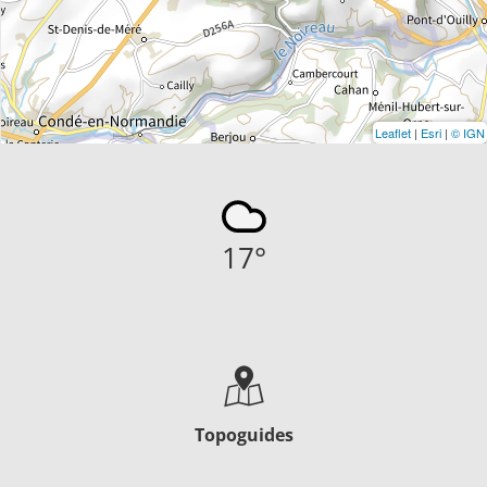
Leaflet
|
Esri
|
© IGN
17
°
Topoguides