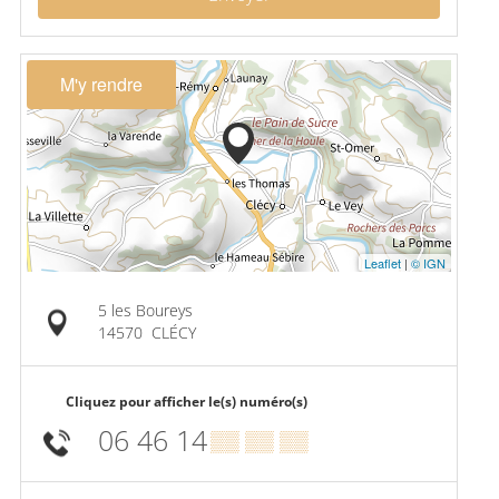
M'y rendre
Leaflet
|
© IGN
5 les Boureys
14570
CLÉCY
Cliquez pour afficher le(s) numéro(s)
06 46 14
▒▒ ▒▒ ▒▒