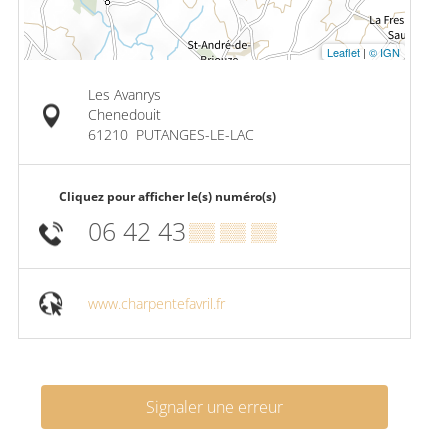
Leaflet
|
© IGN
Les Avanrys
Chenedouit
61210
PUTANGES-LE-LAC
Cliquez pour afficher le(s) numéro(s)
06 42 43
▒▒ ▒▒ ▒▒
www.charpentefavril.fr
Signaler une erreur