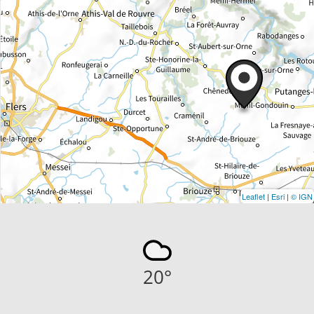
Leaflet
|
Esri
|
© IGN
20
°