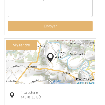
Envoyer
M'y rendre
Leaflet
|
© IGN
4 La Loterie
14570
LE BÔ