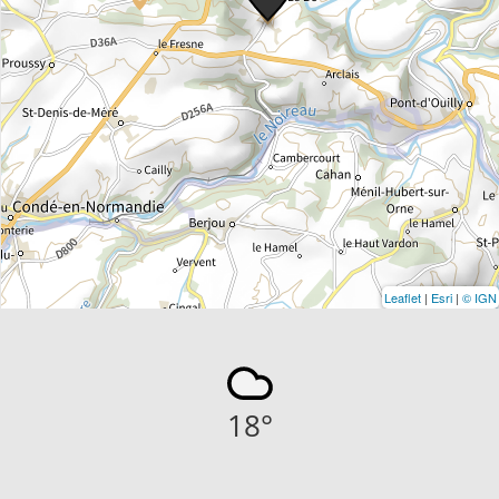
Leaflet
|
Esri
|
© IGN
18
°