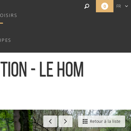
0
FR
OISIRS
EN
NL
UPES
TION - LE HOM
Retour à la liste