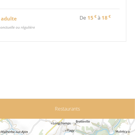
€
€
De
15
à
18
 adulte
ponctuelle ou régulière
Restaurants