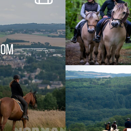
SORTIR
OÙ RECEVOIR ?
Boire un verre
Événements
Hom