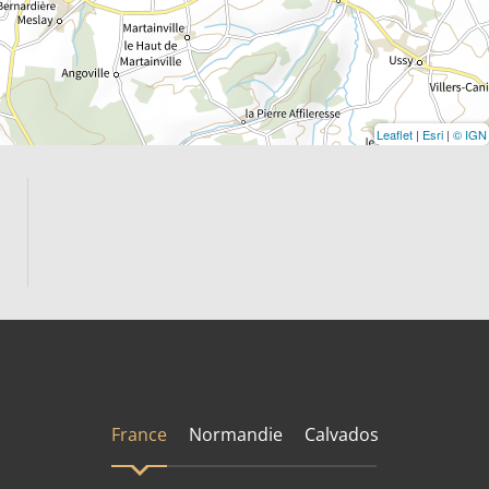
Leaflet
|
Esri
|
© IGN
France
Normandie
Calvados