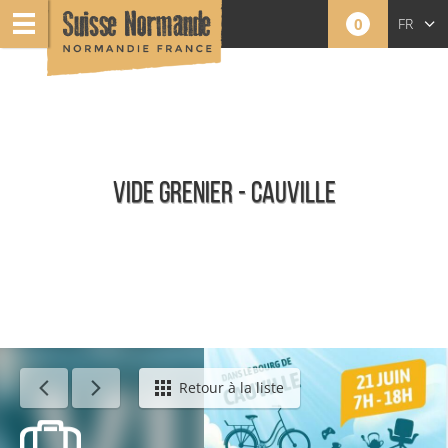
0
FR
EN
NL
VIDE GRENIER - CAUVILLE
Événements
Retour à la liste