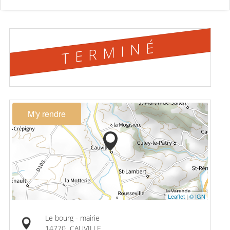
TERMINÉ
M'y rendre
Leaflet
|
© IGN
Le bourg - mairie
14770
CAUVILLE