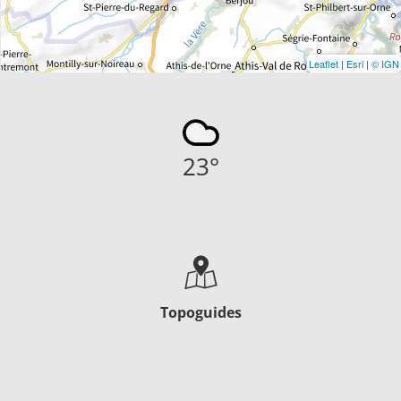
Leaflet
|
Esri
|
© IGN
23
°
Topoguides