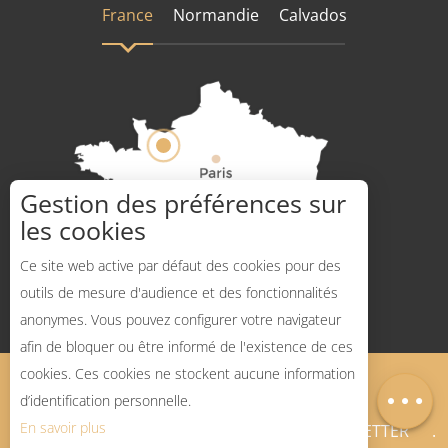
France
Normandie
Calvados
Gestion des préférences sur
les cookies
Comment venir ?
Ce site web active par défaut des cookies pour des
outils de mesure d'audience et des fonctionnalités
anonymes. Vous pouvez configurer votre navigateur
afin de bloquer ou être informé de l'existence de ces
Description
cookies. Ces cookies ne stockent aucune information
Mentions légales
Plan du site
Carte
d’identification personnelle.
En savoir plus
BLOG SPORTS NATURE
NEWSLETTER