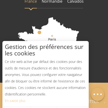
France
Normandie
Calvados
Gestion des préférences sur
les cookies
Comment venir ?
Ce site web active par défaut des cookies pour des
outils de mesure d'audience et des fonctionnalités
anonymes. Vous pouvez configurer votre navigateur
afin de bloquer ou être informé de l'existence de ces
Description
cookies. Ces cookies ne stockent aucune information
Mentions légales
Plan du site
Carte
d’identification personnelle.
En savoir plus
BLOG SPORTS NATURE
NEWSLETTER