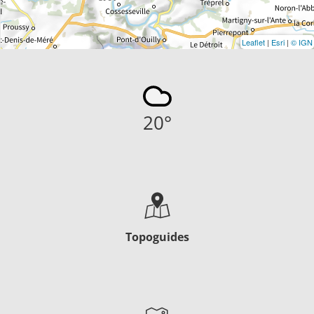
Leaflet
|
Esri
|
© IGN
20
°
Topoguides