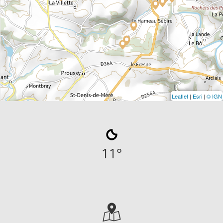
Leaflet
|
Esri
|
© IGN
11
°