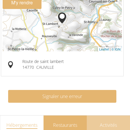
M'y rendre
Leaflet
|
© IGN
Route de saint lambert
14770
CAUVILLE
Signaler une erreur
Hébergements
Restaurants
Activités