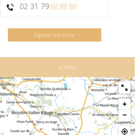
02 31 79
▒▒ ▒▒ ▒▒
Signaler une erreur
Activités
+
−