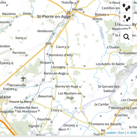
Leaflet
|
Esri
|
© IGN