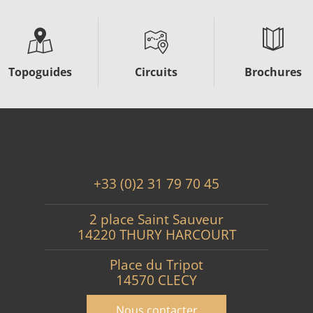
Topoguides
Circuits
Brochures
+33 (0)2 31 79 70 45
2 place Saint Sauveur
14220 THURY HARCOURT
Place du Tripot
14570 CLECY
Nous contacter