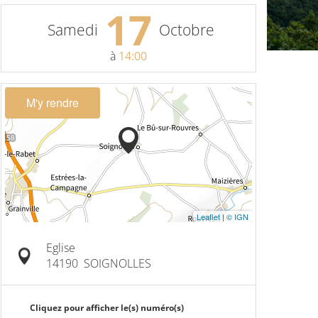
17
Samedi
Octobre
à
14:00
M'y rendre
Leaflet
|
© IGN
Eglise
14190
SOIGNOLLES
Cliquez pour afficher le(s) numéro(s)