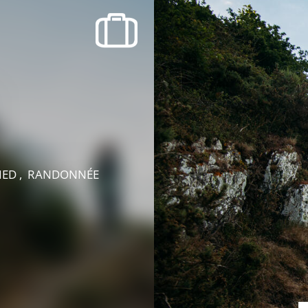
SORTIR
OÙ RECEVOIR ?
Boire un verre
Événements
 PIED , RANDONNÉE