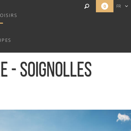
0
FR
OISIRS
EN
NL
UPES
 - SOIGNOLLES