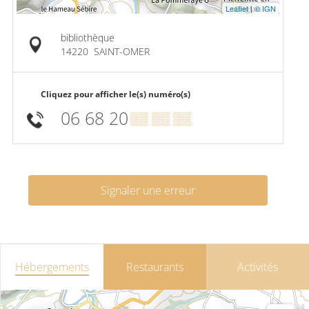
Leaflet
|
© IGN
bibliothèque
14220
SAINT-OMER
Cliquez pour afficher le(s) numéro(s)
06 68 20
▒▒ ▒▒ ▒▒
Signaler une erreur
Hébergements
Restaurants
Activités