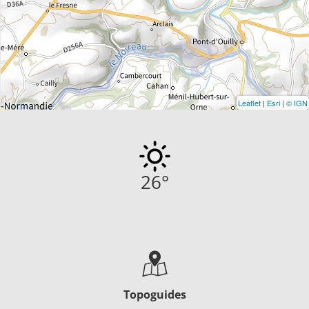
Leaflet
|
Esri
|
© IGN
26
°
Topoguides