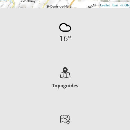
Leaflet
|
Esri
|
© IGN
16
°
Topoguides