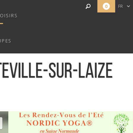
0
FR
OISIRS
EN
NL
UPES
TEVILLE-SUR-LAIZE