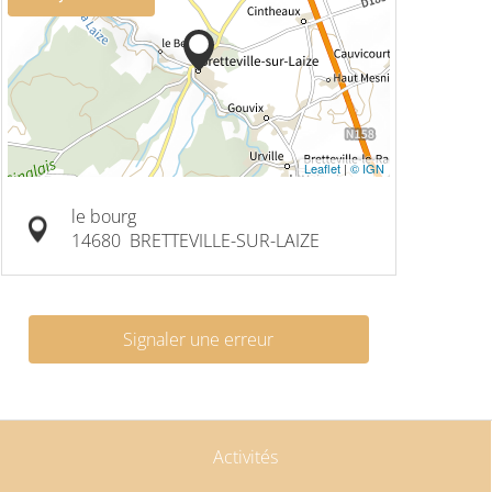
Leaflet
|
© IGN
le bourg
14680
BRETTEVILLE-SUR-LAIZE
Signaler une erreur
Activités