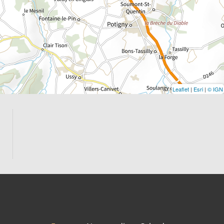
Leaflet
|
Esri
|
© IGN