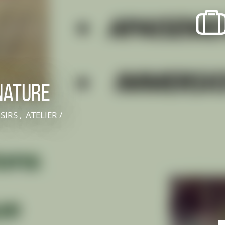
SORTIR
OÙ RECEVOIR ?
Boire un verre
Événements
nature
IRS , ATELIER /