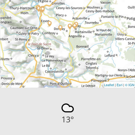
Leaflet
|
Esri
|
© IGN
13
°