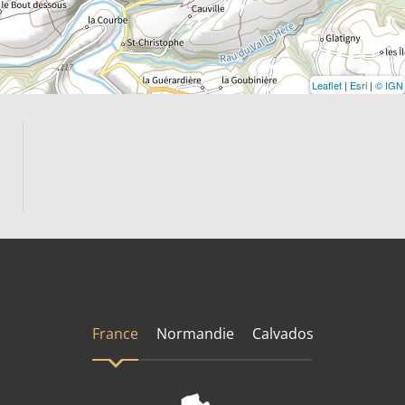
Leaflet
|
Esri
|
© IGN
France
Normandie
Calvados