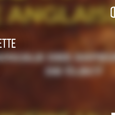
SORTIR
OÙ RECEVOIR ?
Boire un verre
Événements
ette