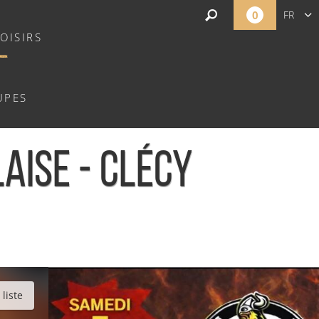
0
FR
OISIRS
EN
NL
UPES
AISE - CLÉCY
liste