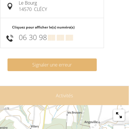
Le Bourg
14570
CLÉCY
Cliquez pour afficher le(s) numéro(s)
06 30 98
▒▒ ▒▒ ▒▒
Signaler une erreur
Activités