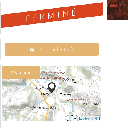
TERMINÉ
Voir tous les tarifs
M'y rendre
Leaflet
|
© IGN