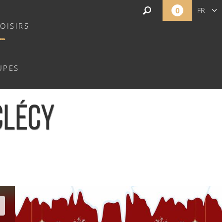
0
FR
OISIRS
EN
NL
UPES
CLÉCY