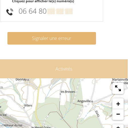
Cliquez pour afficher le(s) numéro(s)
06 64 80
▒▒ ▒▒ ▒▒
Signaler une erreur
Activités
+
−