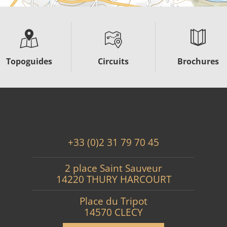
Topoguides
Circuits
Brochures
+33 (0)2 31 79 70 45
2 place Saint Sauveur
14220 THURY HARCOURT
Place du Tripot
14570 CLECY