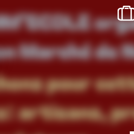
SORTIR
OÙ RECEVOIR ?
Boire un verre
Événements