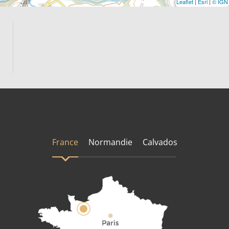
Leaflet
|
Esri
|
© IGN
France
Normandie
Calvados