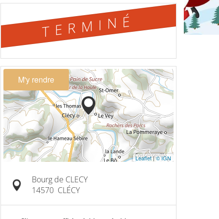
TERMINÉ
M'y rendre
Leaflet
|
© IGN
Bourg de CLECY
14570
CLÉCY