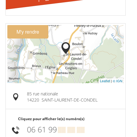
M'y rendre
Leaflet
|
© IGN
85 rue nationale
14220
SAINT-LAURENT-DE-CONDEL
Cliquez pour afficher le(s) numéro(s)
06 61 99
▒▒ ▒▒ ▒▒