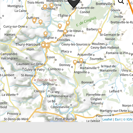
Leaflet
|
Esri
|
© IGN