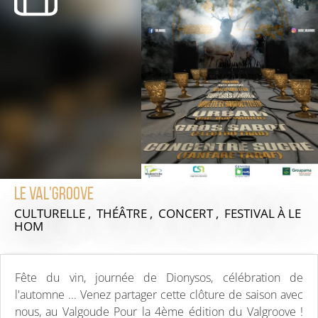
Le Val'groove
CULTURELLE , THÉÂTRE , CONCERT , FESTIVAL
À LE
HOM
Fête du vin, journée de Dionysos, célébration de
l'automne ... Venez partager cette clôture de saison avec
nous, au Valgoude Pour la 4ème édition du Valgroove !