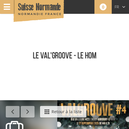
0
FR
EN
NL
LE VAL'GROOVE - LE HOM
Événements
Retour à la liste