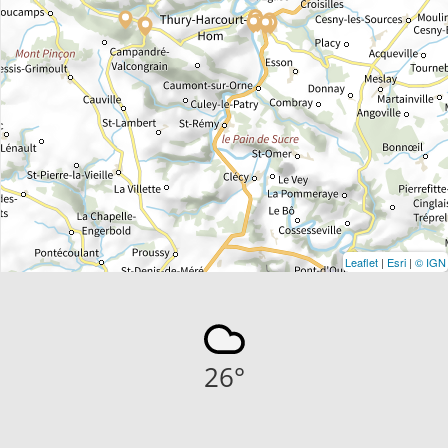
Leaflet
|
Esri
|
© IGN
26
°