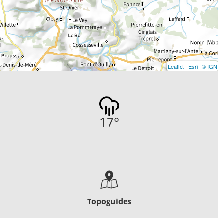
Leaflet
|
Esri
|
© IGN
17
°
Topoguides