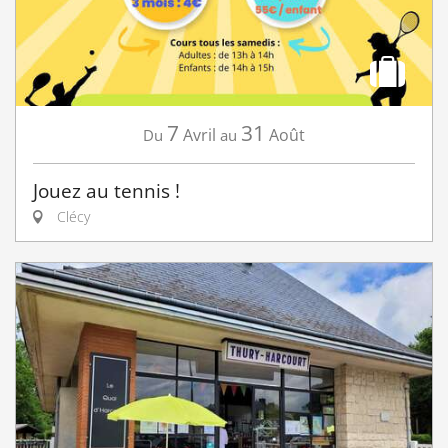
7
31
Avril
Août
Du
au
Jouez au tennis !
Clécy