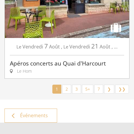
7
21
Vendredi
Août
,
Vendredi
Août
,
...
Le
Le
Apéros concerts au Quai d'Harcourt
Le Hom
1
2
3
5+
7
❯
❯❯
Événements