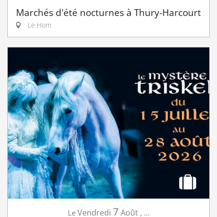
Marchés d'été nocturnes à Thury-Harcourt
Le Hom
7
Vendredi
Août
,
...
Le