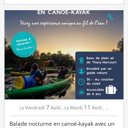
7
11
Vendredi
Août
,
Mardi
Août
,
...
Le
Le
Balade nocturne en canoë-kayak avec un