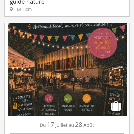
guide nature
Le Hom
17
28
Juillet
Août
Du
au