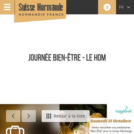
0
FR
EN
NL
JOURNÉE BIEN-ÊTRE - LE HOM
Événements
Retour à la liste