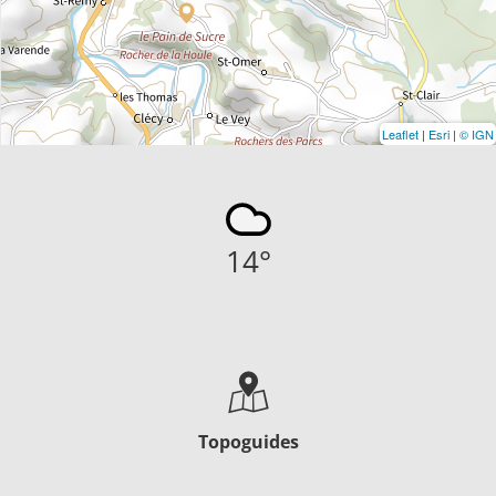
Leaflet
|
Esri
|
© IGN
14
°
Topoguides