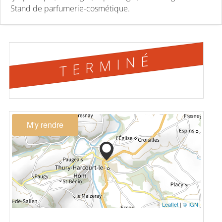
Stand de parfumerie-cosmétique.
TERMINÉ
M'y rendre
Leaflet
|
© IGN