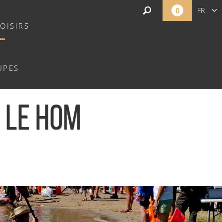
0
FR
OISIRS
EN
NL
UPES
 LE HOM