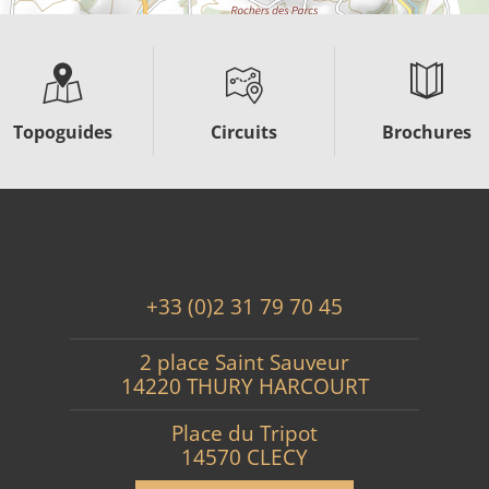
Topoguides
Circuits
Brochures
+33 (0)2 31 79 70 45
2 place Saint Sauveur
14220 THURY HARCOURT
Place du Tripot
14570 CLECY