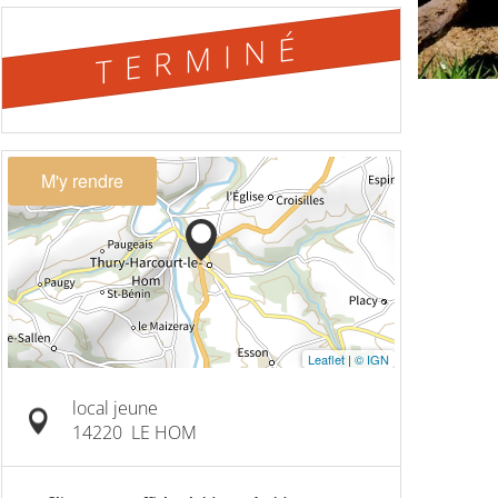
TERMINÉ
M'y rendre
Leaflet
|
© IGN
local jeune
14220
LE HOM