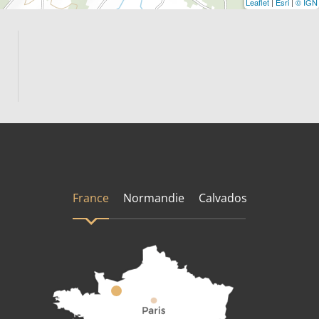
Leaflet
|
Esri
|
© IGN
France
Normandie
Calvados