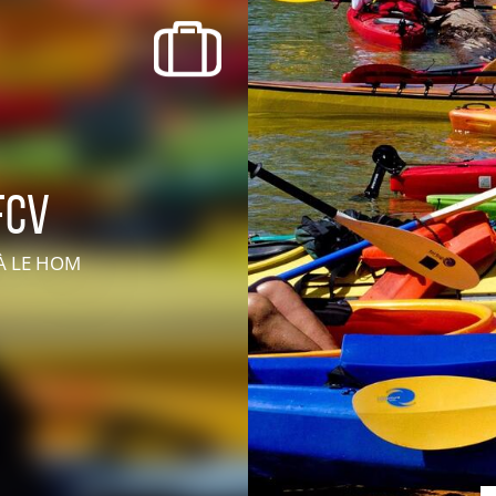
SORTIR
OÙ RECEVOIR ?
Boire un verre
Événements
FCV
À LE HOM