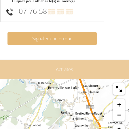
Cliquez pour afficher le(s) numéro(s)
07 76 58
▒▒ ▒▒ ▒▒
Signaler une erreur
Activités
+
−