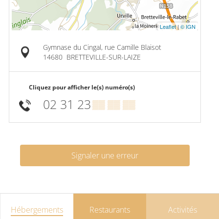
Leaflet
|
© IGN
Gymnase du Cingal, rue Camille Blaisot
14680
BRETTEVILLE-SUR-LAIZE
Cliquez pour afficher le(s) numéro(s)
02 31 23
▒▒ ▒▒ ▒▒
Signaler une erreur
Hébergements
Restaurants
Activités