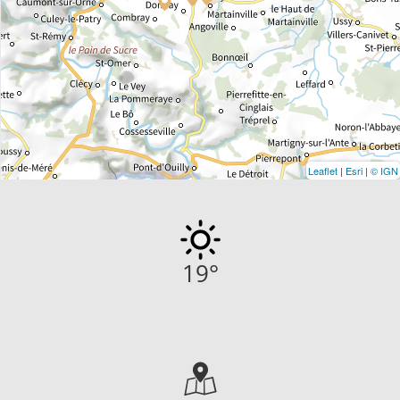
Leaflet
|
Esri
|
© IGN
19
°