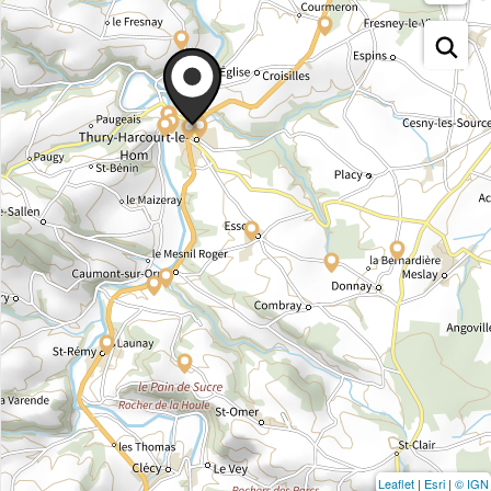
Leaflet
|
Esri
|
© IGN