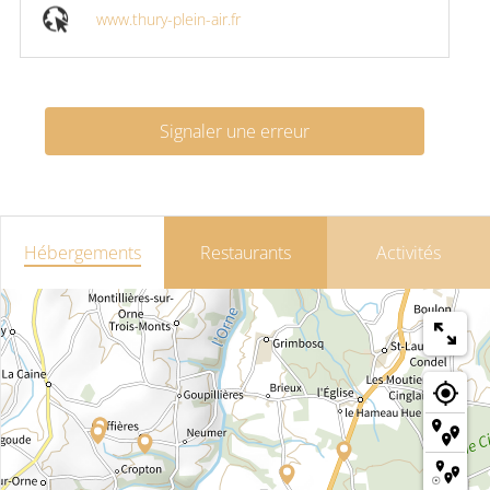
www.thury-plein-air.fr
Signaler une erreur
Hébergements
Restaurants
Activités