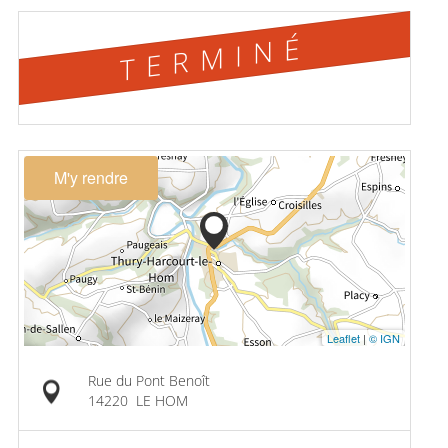
TERMINÉ
M'y rendre
Leaflet
|
© IGN
Rue du Pont Benoît
14220
LE HOM