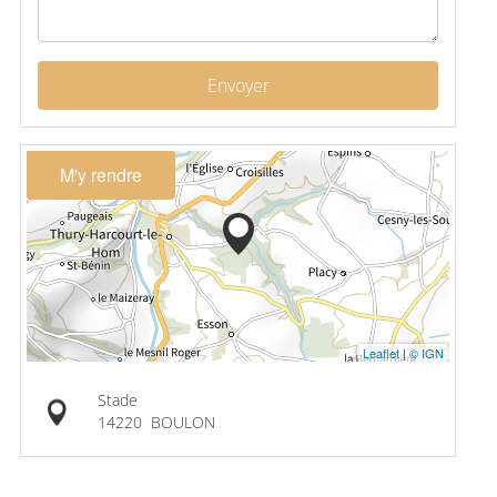
Envoyer
M'y rendre
Leaflet
|
© IGN
Stade
14220
BOULON