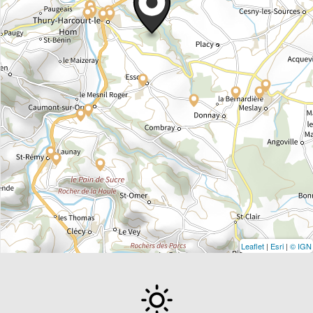
Leaflet
|
Esri
|
© IGN