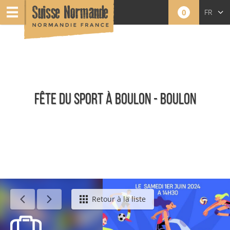
0
FR
EN
NL
FÊTE DU SPORT À BOULON - BOULON
Événements
Retour à la liste